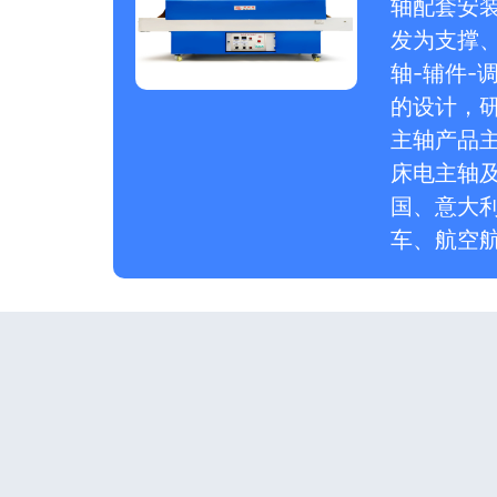
轴配套安
发为支撑
轴-辅件
的设计，
主轴产品
床电主轴
国、意大
车、航空航