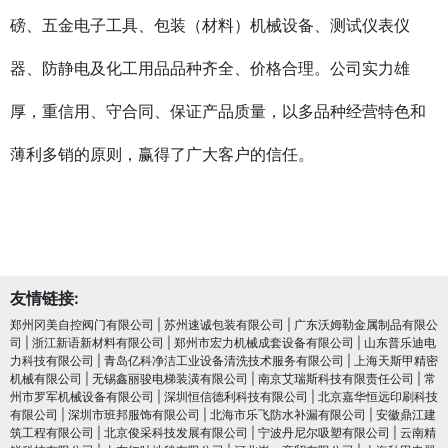
磅、五金电子工具、包装（材料）机械设备、测试仪表仪
器、防静电及化工用品品种齐全、价格合理。公司实力雄
厚，重信用、守合同、保证产品质量，以多品种经营特色和
薄利多销的原则，赢得了广大客户的信任。
友情链接:
郑州冈美自控阀门有限公司
|
苏州速诚包装有限公司
|
广东沃姆勒金属制品有限公
司
|
浙江新语新材料有限公司
|
郑州市宏力机械成套设备有限公司
|
山东普乐迪电
力科技有限公司
|
青岛亿科净洁工业设备清洗技术服务有限公司
|
上海天斯甲精密
机械有限公司
|
无锡鑫丽骏电梯装潢有限公司
|
南京艾瑞斯科技有限责任公司
|
常
州市罗军机械设备有限公司
|
深圳恒信德利科技有限公司
|
北京嘉华恒远印刷科技
有限公司
|
深圳市班邦服饰有限公司
|
北海市乐飞防水补漏有限公司
|
安徽鼎江建
筑工程有限公司
|
北京俊采科技发展有限公司
|
宁波丹尼尔吸塑有限公司
|
云南精