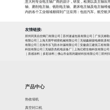
意大利专业电主轴厂商的设计，研发，检测以及主轴应
轴、磨削电主轴、铣削电主轴、磨床电主轴及电主轴维
内的各个工业领域都得到广泛应用：包括汽车、航空航天
友情链接:
郑州冈美自控阀门有限公司
|
苏州速诚包装有限公司
|
广东沃姆勒
有限公司
|
上海天斯甲精密机械有限公司
|
无锡鑫丽骏电梯装潢有
有限公司
|
北海市乐飞防水补漏有限公司
|
安徽鼎江建筑工程有限
科技有限公司
|
无锡苏杰机电设备厂
|
上海亿橙生物科技有限公司
｜质感涂料｜多彩涂料｜佛山市金凯利建材科技有限公司
|
郑州扫
产品中心
热收缩机
真空封口机