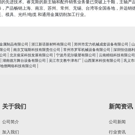
用的先进技术。睿克斯的新主轴和配件销售业务量已突破上千颗，主轴产
修，产品畅销上海、南京、苏州、常州、无锡、台湾等全国各地，并远销德
、模具、光纤/电缆 和通用金属切削加工行业。
金属制品有限公司
|
浙江新语新材料有限公司
|
郑州市宏力机械成套设备有限公司
|
山
限公司
|
南京艾瑞斯科技有限责任公司
|
常州市罗军机械设备有限公司
|
深圳恒信德利
公司
|
北京俊采科技发展有限公司
|
宁波丹尼尔吸塑有限公司
|
云南精锐科技有限公司
|
湖南德方舞台设备有限公司
|
吴江市文教牛津布厂
|
山西莱米科技有限公司
|
巩义市
地僧网络科技有限公司
|
关于我们
新闻资讯
公司简介
公司新闻
加入我们
行业资讯