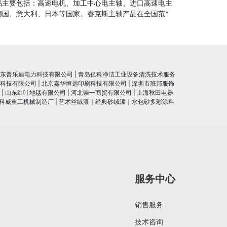
品主要包括：高速电机、加工中心电主轴、进口高速电主
国、意大利、日本等国家。睿克斯主轴产品在全国范*
东普乐迪电力科技有限公司
|
青岛亿科净洁工业设备清洗技术服务
科技有限公司
|
北京嘉华恒远印刷科技有限公司
|
深圳市班邦服饰
|
山东红叶地毯有限公司
|
河北崇一商贸有限公司
|
上海秋田电器
科威重工机械制造厂
|
艺术丝绒漆｜经典砂绒漆｜水包砂多彩涂料
服务中心
销售服务
技术咨询