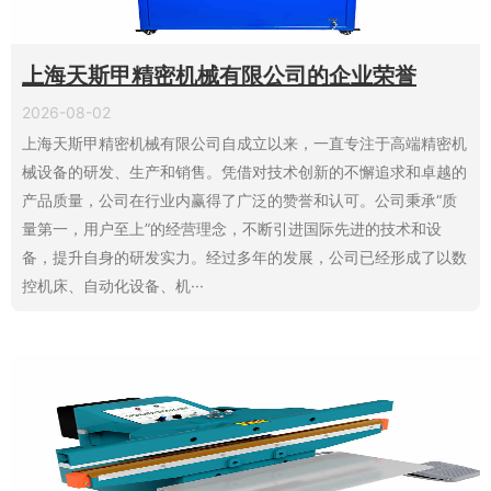
上海天斯甲精密机械有限公司的企业荣誉
2026-08-02
上海天斯甲精密机械有限公司自成立以来，一直专注于高端精密机
械设备的研发、生产和销售。凭借对技术创新的不懈追求和卓越的
产品质量，公司在行业内赢得了广泛的赞誉和认可。公司秉承“质
量第一，用户至上”的经营理念，不断引进国际先进的技术和设
备，提升自身的研发实力。经过多年的发展，公司已经形成了以数
控机床、自动化设备、机···