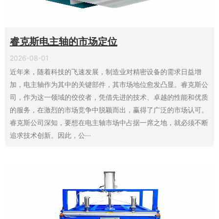
睿克斯电主轴的市场定位
2026-08-01
近年来，随着科技的飞速发展，制造业对精密设备的需求日益增
加，电主轴作为其中的关键部件，其市场地位愈发凸显。睿克斯公
司，作为这一领域的佼佼者，凭借先进的技术、卓越的性能和优质
的服务，在激烈的市场竞争中脱颖而出，赢得了广泛的市场认可。
睿克斯公司深知，要想在电主轴市场中占据一席之地，就必须不断
追求技术创新。因此，公···