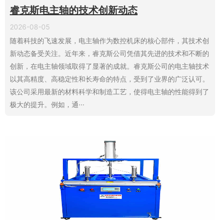
睿克斯电主轴的技术创新动态
2026-08-05
随着科技的飞速发展，电主轴作为数控机床的核心部件，其技术创
新动态备受关注。近年来，睿克斯公司凭借其先进的技术和不断的
创新，在电主轴领域取得了显著的成就。睿克斯公司的电主轴技术
以其高精度、高稳定性和长寿命的特点，受到了业界的广泛认可。
该公司采用最新的材料科学和制造工艺，使得电主轴的性能得到了
极大的提升。例如，通···