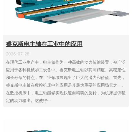
睿克斯电主轴在工业中的应用
2026-07-28
在现代工业生产中，电主轴作为一种高效的动力传输装置，被广泛
应用于各种机械加工设备中。睿克斯电主轴以其高精度、高稳定性
和长寿命的特点，在工业领域展现出了巨大的潜力和价值。首先，
睿克斯电主轴在数控机床中的应用是其最为重要的应用场景之一。
在数控机床中，电主轴能够实现快速而精确的旋转，为机床提供稳
定的动力输出。这使得···