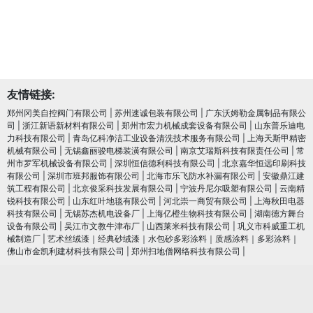
友情链接:
郑州冈美自控阀门有限公司
|
苏州速诚包装有限公司
|
广东沃姆勒金属制品有限公
司
|
浙江新语新材料有限公司
|
郑州市宏力机械成套设备有限公司
|
山东普乐迪电
力科技有限公司
|
青岛亿科净洁工业设备清洗技术服务有限公司
|
上海天斯甲精密
机械有限公司
|
无锡鑫丽骏电梯装潢有限公司
|
南京艾瑞斯科技有限责任公司
|
常
州市罗军机械设备有限公司
|
深圳恒信德利科技有限公司
|
北京嘉华恒远印刷科技
有限公司
|
深圳市班邦服饰有限公司
|
北海市乐飞防水补漏有限公司
|
安徽鼎江建
筑工程有限公司
|
北京俊采科技发展有限公司
|
宁波丹尼尔吸塑有限公司
|
云南精
锐科技有限公司
|
山东红叶地毯有限公司
|
河北崇一商贸有限公司
|
上海秋田电器
科技有限公司
|
无锡苏杰机电设备厂
|
上海亿橙生物科技有限公司
|
湖南德方舞台
设备有限公司
|
吴江市文教牛津布厂
|
山西莱米科技有限公司
|
巩义市科威重工机
械制造厂
|
艺术丝绒漆｜经典砂绒漆｜水包砂多彩涂料｜质感涂料｜多彩涂料｜
佛山市金凯利建材科技有限公司
|
郑州扫地僧网络科技有限公司
|