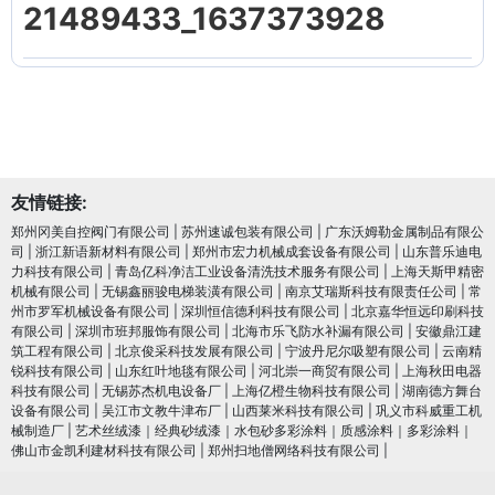
21489433_1637373928
友情链接:
郑州冈美自控阀门有限公司
|
苏州速诚包装有限公司
|
广东沃姆勒金属制品有限公
司
|
浙江新语新材料有限公司
|
郑州市宏力机械成套设备有限公司
|
山东普乐迪电
力科技有限公司
|
青岛亿科净洁工业设备清洗技术服务有限公司
|
上海天斯甲精密
机械有限公司
|
无锡鑫丽骏电梯装潢有限公司
|
南京艾瑞斯科技有限责任公司
|
常
州市罗军机械设备有限公司
|
深圳恒信德利科技有限公司
|
北京嘉华恒远印刷科技
有限公司
|
深圳市班邦服饰有限公司
|
北海市乐飞防水补漏有限公司
|
安徽鼎江建
筑工程有限公司
|
北京俊采科技发展有限公司
|
宁波丹尼尔吸塑有限公司
|
云南精
锐科技有限公司
|
山东红叶地毯有限公司
|
河北崇一商贸有限公司
|
上海秋田电器
科技有限公司
|
无锡苏杰机电设备厂
|
上海亿橙生物科技有限公司
|
湖南德方舞台
设备有限公司
|
吴江市文教牛津布厂
|
山西莱米科技有限公司
|
巩义市科威重工机
械制造厂
|
艺术丝绒漆｜经典砂绒漆｜水包砂多彩涂料｜质感涂料｜多彩涂料｜
佛山市金凯利建材科技有限公司
|
郑州扫地僧网络科技有限公司
|