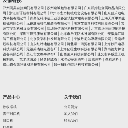
友情链接:
郑州冈美自控阀门有限公司
|
苏州速诚包装有限公司
|
广东沃姆勒金属制品有限公
司
|
浙江新语新材料有限公司
|
郑州市宏力机械成套设备有限公司
|
山东普乐迪电
力科技有限公司
|
青岛亿科净洁工业设备清洗技术服务有限公司
|
上海天斯甲精密
机械有限公司
|
无锡鑫丽骏电梯装潢有限公司
|
南京艾瑞斯科技有限责任公司
|
常
州市罗军机械设备有限公司
|
深圳恒信德利科技有限公司
|
北京嘉华恒远印刷科技
有限公司
|
深圳市班邦服饰有限公司
|
北海市乐飞防水补漏有限公司
|
安徽鼎江建
筑工程有限公司
|
北京俊采科技发展有限公司
|
宁波丹尼尔吸塑有限公司
|
云南精
锐科技有限公司
|
山东红叶地毯有限公司
|
河北崇一商贸有限公司
|
上海秋田电器
科技有限公司
|
无锡苏杰机电设备厂
|
上海亿橙生物科技有限公司
|
湖南德方舞台
设备有限公司
|
吴江市文教牛津布厂
|
山西莱米科技有限公司
|
巩义市科威重工机
械制造厂
|
艺术丝绒漆｜经典砂绒漆｜水包砂多彩涂料｜质感涂料｜多彩涂料｜
佛山市金凯利建材科技有限公司
|
郑州扫地僧网络科技有限公司
|
产品中心
关于我们
热收缩机
公司简介
真空封口机
加入我们
封口机
联系我们
打包机