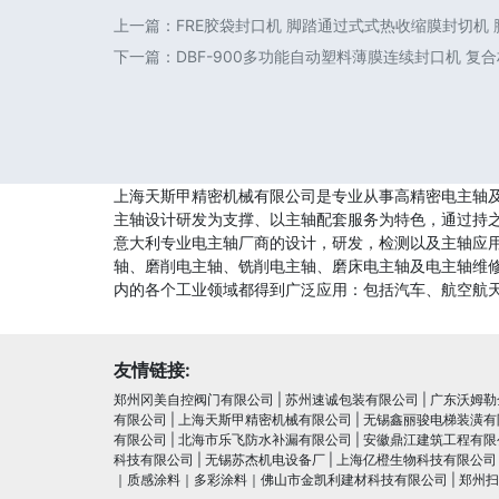
上一篇：
FRE胶袋封口机 脚踏通过式式热收缩膜封切机
下一篇：
DBF-900多功能自动塑料薄膜连续封口机 复
上海天斯甲精密机械有限公司是专业从事高精密电主轴
主轴设计研发为支撑、以主轴配套服务为特色，通过持之
意大利专业电主轴厂商的设计，研发，检测以及主轴应
轴、磨削电主轴、铣削电主轴、磨床电主轴及电主轴维
内的各个工业领域都得到广泛应用：包括汽车、航空航天
友情链接:
郑州冈美自控阀门有限公司
|
苏州速诚包装有限公司
|
广东沃姆勒
有限公司
|
上海天斯甲精密机械有限公司
|
无锡鑫丽骏电梯装潢有
有限公司
|
北海市乐飞防水补漏有限公司
|
安徽鼎江建筑工程有限
科技有限公司
|
无锡苏杰机电设备厂
|
上海亿橙生物科技有限公司
｜质感涂料｜多彩涂料｜佛山市金凯利建材科技有限公司
|
郑州扫