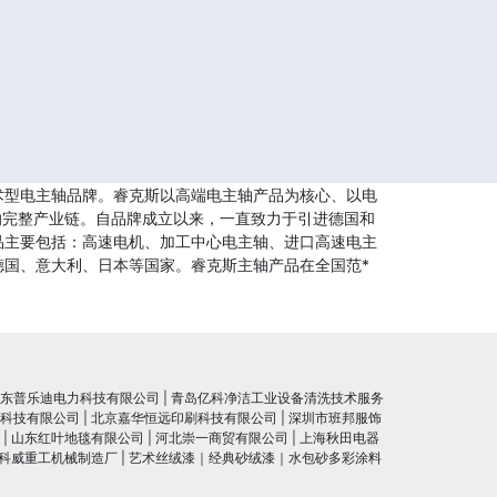
术型电主轴品牌。睿克斯以高端电主轴产品为核心、以电
的完整产业链。自品牌成立以来，一直致力于引进德国和
品主要包括：高速电机、加工中心电主轴、进口高速电主
国、意大利、日本等国家。睿克斯主轴产品在全国范*
东普乐迪电力科技有限公司
|
青岛亿科净洁工业设备清洗技术服务
科技有限公司
|
北京嘉华恒远印刷科技有限公司
|
深圳市班邦服饰
|
山东红叶地毯有限公司
|
河北崇一商贸有限公司
|
上海秋田电器
科威重工机械制造厂
|
艺术丝绒漆｜经典砂绒漆｜水包砂多彩涂料