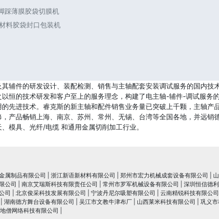
 脚踩薄膜胶袋切膜机
合材料胶袋封口包装机
及其辅件的研发设计、装配检测、销售与主轴配套安装调试服务的国内技
以恒的技术研发和客户至上的服务理念，构建了电主轴-辅件-调试服务
用的先进技术。睿克斯的新主轴和配件销售业务量已突破上千颗，主轴产
修，产品畅销上海、南京、苏州、常州、无锡、台湾等全国各地，并远销德
、模具、光纤/电缆 和通用金属切削加工行业。
金属制品有限公司
|
浙江新语新材料有限公司
|
郑州市宏力机械成套设备有限公司
|
山
限公司
|
南京艾瑞斯科技有限责任公司
|
常州市罗军机械设备有限公司
|
深圳恒信德利
公司
|
北京俊采科技发展有限公司
|
宁波丹尼尔吸塑有限公司
|
云南精锐科技有限公司
|
湖南德方舞台设备有限公司
|
吴江市文教牛津布厂
|
山西莱米科技有限公司
|
巩义市
地僧网络科技有限公司
|