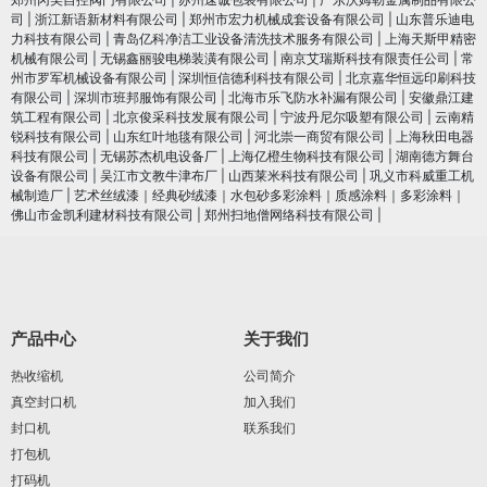
司
|
浙江新语新材料有限公司
|
郑州市宏力机械成套设备有限公司
|
山东普乐迪电
力科技有限公司
|
青岛亿科净洁工业设备清洗技术服务有限公司
|
上海天斯甲精密
机械有限公司
|
无锡鑫丽骏电梯装潢有限公司
|
南京艾瑞斯科技有限责任公司
|
常
州市罗军机械设备有限公司
|
深圳恒信德利科技有限公司
|
北京嘉华恒远印刷科技
有限公司
|
深圳市班邦服饰有限公司
|
北海市乐飞防水补漏有限公司
|
安徽鼎江建
筑工程有限公司
|
北京俊采科技发展有限公司
|
宁波丹尼尔吸塑有限公司
|
云南精
锐科技有限公司
|
山东红叶地毯有限公司
|
河北崇一商贸有限公司
|
上海秋田电器
科技有限公司
|
无锡苏杰机电设备厂
|
上海亿橙生物科技有限公司
|
湖南德方舞台
设备有限公司
|
吴江市文教牛津布厂
|
山西莱米科技有限公司
|
巩义市科威重工机
械制造厂
|
艺术丝绒漆｜经典砂绒漆｜水包砂多彩涂料｜质感涂料｜多彩涂料｜
佛山市金凯利建材科技有限公司
|
郑州扫地僧网络科技有限公司
|
产品中心
关于我们
热收缩机
公司简介
真空封口机
加入我们
封口机
联系我们
打包机
打码机