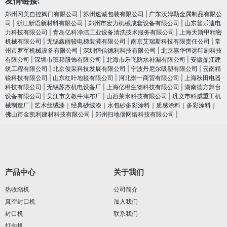
友情链接:
郑州冈美自控阀门有限公司
|
苏州速诚包装有限公司
|
广东沃姆勒金属制品有限公
司
|
浙江新语新材料有限公司
|
郑州市宏力机械成套设备有限公司
|
山东普乐迪电
力科技有限公司
|
青岛亿科净洁工业设备清洗技术服务有限公司
|
上海天斯甲精密
机械有限公司
|
无锡鑫丽骏电梯装潢有限公司
|
南京艾瑞斯科技有限责任公司
|
常
州市罗军机械设备有限公司
|
深圳恒信德利科技有限公司
|
北京嘉华恒远印刷科技
有限公司
|
深圳市班邦服饰有限公司
|
北海市乐飞防水补漏有限公司
|
安徽鼎江建
筑工程有限公司
|
北京俊采科技发展有限公司
|
宁波丹尼尔吸塑有限公司
|
云南精
锐科技有限公司
|
山东红叶地毯有限公司
|
河北崇一商贸有限公司
|
上海秋田电器
科技有限公司
|
无锡苏杰机电设备厂
|
上海亿橙生物科技有限公司
|
湖南德方舞台
设备有限公司
|
吴江市文教牛津布厂
|
山西莱米科技有限公司
|
巩义市科威重工机
械制造厂
|
艺术丝绒漆｜经典砂绒漆｜水包砂多彩涂料｜质感涂料｜多彩涂料｜
佛山市金凯利建材科技有限公司
|
郑州扫地僧网络科技有限公司
|
产品中心
关于我们
热收缩机
公司简介
真空封口机
加入我们
封口机
联系我们
打包机