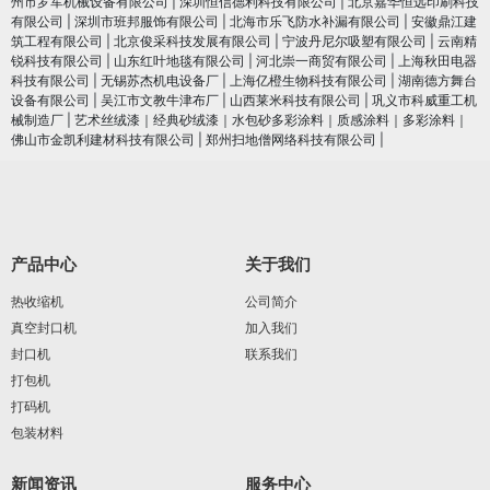
州市罗军机械设备有限公司
|
深圳恒信德利科技有限公司
|
北京嘉华恒远印刷科技
有限公司
|
深圳市班邦服饰有限公司
|
北海市乐飞防水补漏有限公司
|
安徽鼎江建
筑工程有限公司
|
北京俊采科技发展有限公司
|
宁波丹尼尔吸塑有限公司
|
云南精
锐科技有限公司
|
山东红叶地毯有限公司
|
河北崇一商贸有限公司
|
上海秋田电器
科技有限公司
|
无锡苏杰机电设备厂
|
上海亿橙生物科技有限公司
|
湖南德方舞台
设备有限公司
|
吴江市文教牛津布厂
|
山西莱米科技有限公司
|
巩义市科威重工机
械制造厂
|
艺术丝绒漆｜经典砂绒漆｜水包砂多彩涂料｜质感涂料｜多彩涂料｜
佛山市金凯利建材科技有限公司
|
郑州扫地僧网络科技有限公司
|
产品中心
关于我们
热收缩机
公司简介
真空封口机
加入我们
封口机
联系我们
打包机
打码机
包装材料
新闻资讯
服务中心