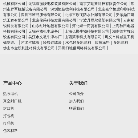
机械有限公司
|
无锡鑫丽骏电梯装潢有限公司
|
南京艾瑞斯科技有限责任公司
|
常
州市罗军机械设备有限公司
|
深圳恒信德利科技有限公司
|
北京嘉华恒远印刷科技
有限公司
|
深圳市班邦服饰有限公司
|
北海市乐飞防水补漏有限公司
|
安徽鼎江建
筑工程有限公司
|
北京俊采科技发展有限公司
|
宁波丹尼尔吸塑有限公司
|
云南精
锐科技有限公司
|
山东红叶地毯有限公司
|
河北崇一商贸有限公司
|
上海秋田电器
科技有限公司
|
无锡苏杰机电设备厂
|
上海亿橙生物科技有限公司
|
湖南德方舞台
设备有限公司
|
吴江市文教牛津布厂
|
山西莱米科技有限公司
|
巩义市科威重工机
械制造厂
|
艺术丝绒漆｜经典砂绒漆｜水包砂多彩涂料｜质感涂料｜多彩涂料｜
佛山市金凯利建材科技有限公司
|
郑州扫地僧网络科技有限公司
|
产品中心
关于我们
热收缩机
公司简介
真空封口机
加入我们
封口机
联系我们
打包机
打码机
包装材料