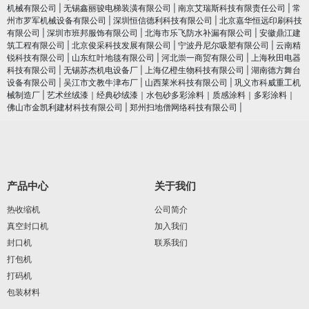
机械有限公司
|
无锡鑫丽骏电梯装潢有限公司
|
南京艾瑞斯科技有限责任公司
|
常
州市罗军机械设备有限公司
|
深圳恒信德利科技有限公司
|
北京嘉华恒远印刷科技
有限公司
|
深圳市班邦服饰有限公司
|
北海市乐飞防水补漏有限公司
|
安徽鼎江建
筑工程有限公司
|
北京俊采科技发展有限公司
|
宁波丹尼尔吸塑有限公司
|
云南精
锐科技有限公司
|
山东红叶地毯有限公司
|
河北崇一商贸有限公司
|
上海秋田电器
科技有限公司
|
无锡苏杰机电设备厂
|
上海亿橙生物科技有限公司
|
湖南德方舞台
设备有限公司
|
吴江市文教牛津布厂
|
山西莱米科技有限公司
|
巩义市科威重工机
械制造厂
|
艺术丝绒漆｜经典砂绒漆｜水包砂多彩涂料｜质感涂料｜多彩涂料｜
佛山市金凯利建材科技有限公司
|
郑州扫地僧网络科技有限公司
|
产品中心
关于我们
热收缩机
公司简介
真空封口机
加入我们
封口机
联系我们
打包机
打码机
包装材料